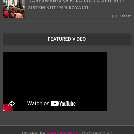
KARYAWAN GESA KERAJAAN AMBIL ALIH
SISTEM KUTIPAN ROYALTI!
0 Ulasan
FEATURED VIDEO
Created By
SoraTemplates
| Distributed By