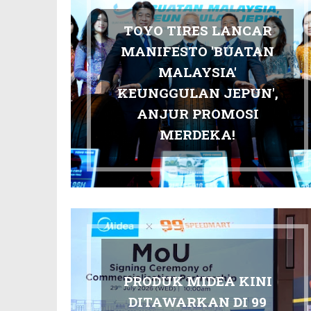
TOYO TIRES LANCAR
MANIFESTO 'BUATAN
MALAYSIA'
KEUNGGULAN JEPUN',
ANJUR PROMOSI
MERDEKA!
PRODUK MIDEA KINI
DITAWARKAN DI 99