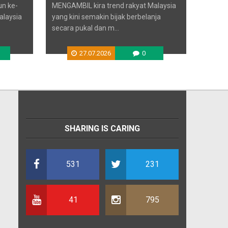
n ke-
MENGAMBIL kira trend rakyat Malaysia
laysia
yang kini semakin bijak berbelanja
secara pukal dan m...
27.07.2026
0
SHARING IS CARING
531
231
41
795