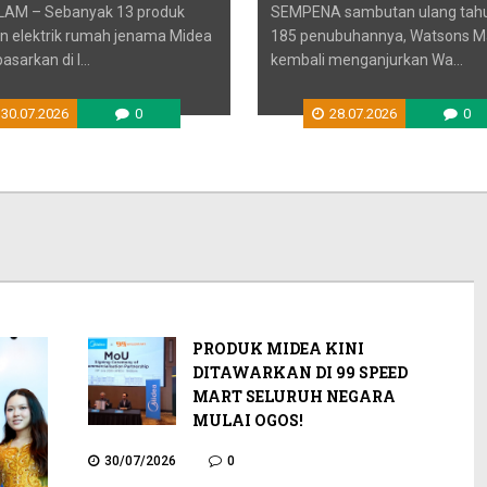
AM – Sebanyak 13 produk
SEMPENA sambutan ulang tahu
an elektrik rumah jenama Midea
185 penubuhannya, Watsons Ma
asarkan di l...
kembali menganjurkan Wa...
30.07.2026
0
28.07.2026
0
PRODUK MIDEA KINI
DITAWARKAN DI 99 SPEED
MART SELURUH NEGARA
MULAI OGOS!
30/07/2026
0