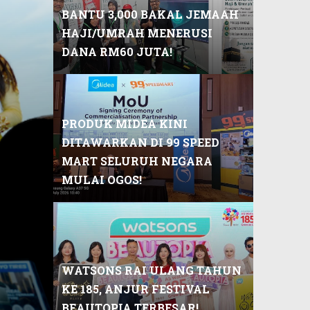
DITAWARKAN DI 99 SPEED
MART SELURUH NEGARA
MULAI OGOS!
WATSONS RAI ULANG TAHUN
KE 185, ANJUR FESTIVAL
BEAUTOPIA TERBESAR!
PRISM+ TAWAR NILAI
INOVASI, PETI SEJUK MAMPU
MILIK BERMULA RM599!