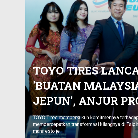
TOYO TIRES LANC
'BUATAN MALAYSI
JEPUN', ANJUR P
TOYO Tires memperkukuh komitmennya terhadap
mempercepatkan transformasi kilangnya di Taipin
manifesto je...