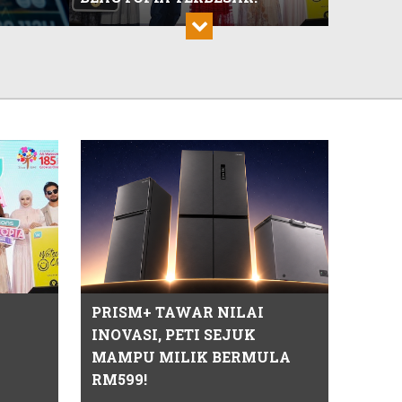
MAAEDICARE RAIH
RM700,000, PERLUAS AKSES
PENJAGAAN KESIHATAN
GOLONGAN MEMERLUKAN!
TOURISM MALAYSIA, MYDIN
LANCAR 'JOM JALAN MYDIN'
PRISM+ TAWAR NILAI
SEMARAKKAN VMY 2026!
INOVASI, PETI SEJUK
MAMPU MILIK BERMULA
RM599!