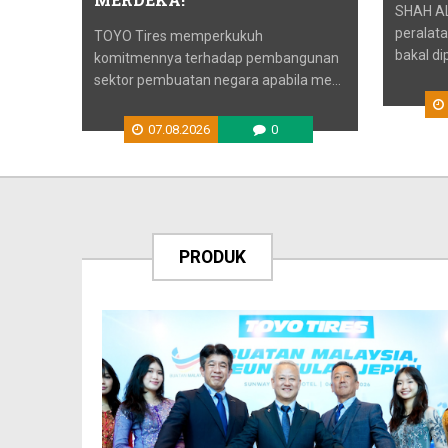
SHAH AL
peralat
TOYO Tires memperkukuh
bakal dip
komitmennya terhadap pembangunan
sektor pembuatan negara apabila me...
07.08.2026
0
PRODUK