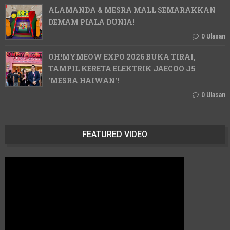
ALAMANDA & MESRA MALL SEMARAKKAN
DEMAM PIALA DUNIA!
0 Ulasan
OH!MYMEOW EXPO 2026 BUKA TIRAI,
TAMPIL KERETA ELEKTRIK JAECOO J5
'MESRA HAIWAN'!
0 Ulasan
FEATURED VIDEO