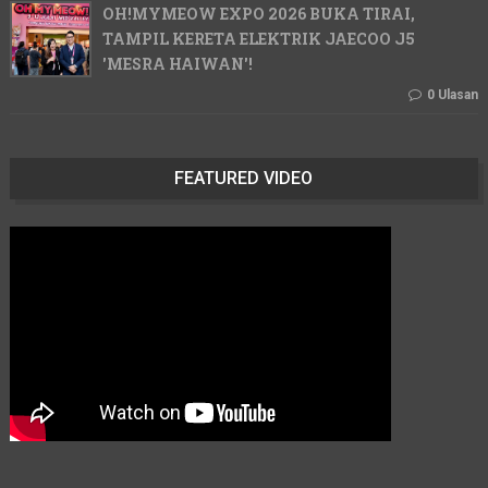
OH!MYMEOW EXPO 2026 BUKA TIRAI,
TAMPIL KERETA ELEKTRIK JAECOO J5
'MESRA HAIWAN'!
0 Ulasan
FEATURED VIDEO