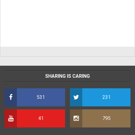
SHARING IS CARING
531
231
41
795