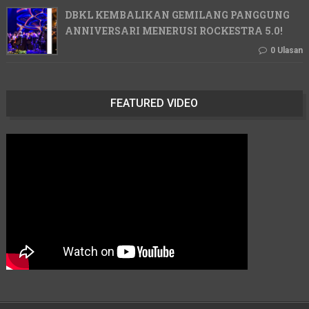
DBKL KEMBALIKAN GEMILANG PANGGUNG
ANNIVERSARI MENERUSI ROCKESTRA 5.0!
0 Ulasan
FEATURED VIDEO