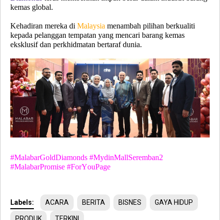
kemas global.
Kehadiran mereka di
Malaysia
menambah pilihan berkualiti
kepada pelanggan tempatan yang mencari barang kemas
eksklusif dan perkhidmatan bertaraf dunia.
#MalabarGoldDiamonds #MydinMallSeremban2
#MalabarPromise #ForYouPage
Labels:
ACARA
BERITA
BISNES
GAYA HIDUP
PRODUK
TERKINI