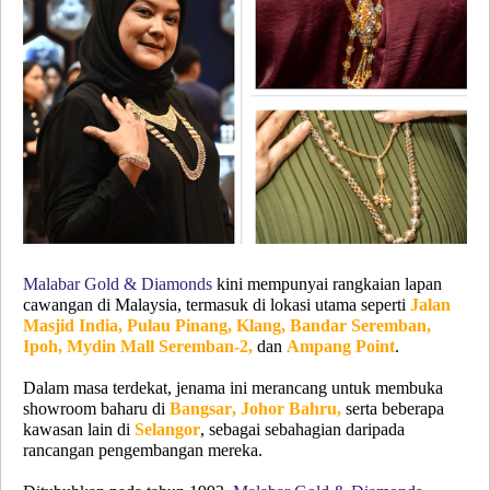
Malabar Gold & Diamonds
kini mempunyai rangkaian lapan
cawangan di Malaysia, termasuk di lokasi utama seperti
Jalan
Masjid India, Pulau Pinang, Klang, Bandar Seremban,
Ipoh, Mydin Mall Seremban-2,
dan
Ampang Point
.
Dalam masa terdekat, jenama ini merancang untuk membuka
showroom baharu di
Bangsar, Johor Bahru,
serta beberapa
kawasan lain di
Selangor
, sebagai sebahagian daripada
rancangan pengembangan mereka.