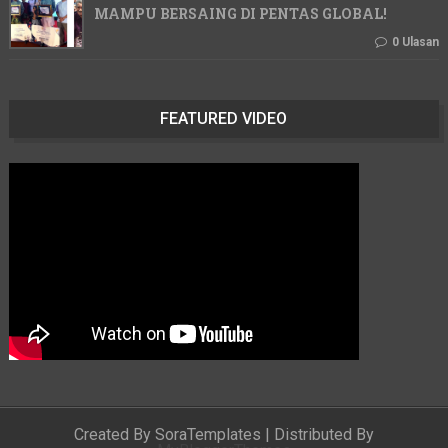
MAMPU BERSAING DI PENTAS GLOBAL!
0 Ulasan
FEATURED VIDEO
Created By
SoraTemplates
| Distributed By