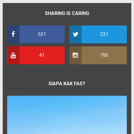
SHARING IS CARING
531
231
41
795
SIAPA KAK FAS?