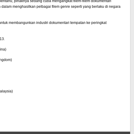
eritahu, pihaknya sedang
cuba
mengangkat filem-filem dokumentari
 dalam menghasilkan pelbagai filem genre seperti yang berlaku di negara
 untuk membangunkan industri dokumentari tempatan ke peringkat
13.
ina
)
ingdom
)
alaysia
)