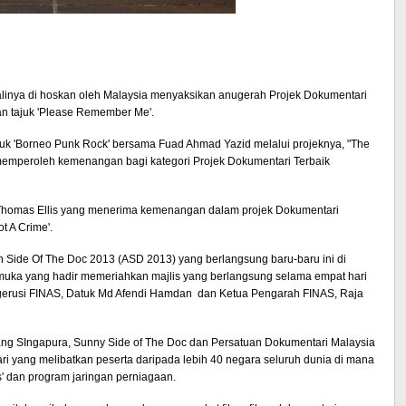
linya di hoskan oleh
Malaysia
menyaksikan anugerah Projek Dokumentari
an tajuk 'Please Remember Me'.
juk 'Borneo Punk Rock' bersama Fuad Ahmad Yazid melalui projeknya, "The
memperoleh kemenangan bagi kategori Projek Dokumentari Terbaik
 Thomas Ellis yang menerima kemenangan dalam projek Dokumentari
t A Crime'.
ide Of The Doc 2013 (ASD 2013) yang berlangsung baru-baru ini di
rkemuka yang hadir memeriahkan majlis yang berlangsung selama empat hari
Pengerusi FINAS, Datuk Md Afendi Hamdan dan Ketua Pengarah FINAS, Raja
g SIngapura, Sunny Side of The Doc dan Persatuan Dokumentari Malaysia
yang melibatkan peserta daripada lebih 40 negara seluruh dunia di mana
s' dan program jaringan perniagaan.