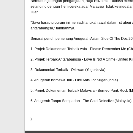
Berhubung dengan penganjuran, Raja Rozaimie Dalnish memb
setanding dengan filem cereka agar
Malaysia
tidak ketinggalan
luar.
"Saya harap program ini menjadi langkah awal dalam strategi
antarabangsa," tambahnya.
Senarai penuh pemenang Anugerah Asian Side Of The Doc 20
1. Projek Dokumentari Terbaik Asia - Please Remember Me (
Ch
2. Projek Terbaik Antarabangsa - Love Is Not A Crime (
United K
3. Dokumentari Terbaik - Okhwan (Yugoslovia)
4. Anugerah Istimewa Juri - Like Ants For Suger (
India
)
5. Projek Dokumentari Terbaik
Malaysia
- Borneo Punk Rock (
M
6. Anugerah Tanpa Sempadan - The Gold Detective (
Malaysia
)
)