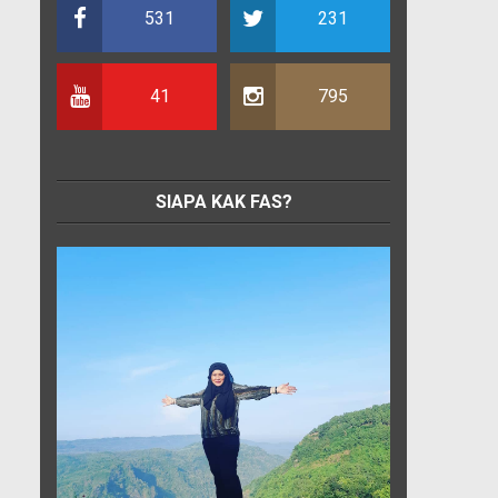
531
231
41
795
SIAPA KAK FAS?