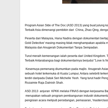
Program Asian SIde of The Doc (ASD 2013) yang buat julung ka
Terbaik Asia dimenangi pembikin dari
China
, Zhao Qing, deng
Peserta dari
Malaysia
, Hana Nadira dengan dokumentari berta
Gold Detective' masing-masing tidak menghampakan apabila 
Malaysia
dan Anugerah Dokumentari Tanpa Sempadan.
Turut meraih kemenangan ialah peserta dari
United Kingdom
.
Terbaik Antarabangsa bagi dokumentarinya berjudul "Love Is No
Kesemuya pemenang diumumkan pada majlis Anugerah Asian S
sebuah hotel terkemuka di
Kuala Lumpur
, Antara selebriti te
terdiri daripada Datuk Seri Michelle Yeoh. Yang turut hadir 
Rozaimie Raja Dalnish Shah.
ASD 2013 anjuran KPKK melalui FINAS dengan kerjasama Ban
merupakan sebuah program pembangunan industri dokumentari 
pengisian acara meliputi persidangan, pemasaran, 'masterclas