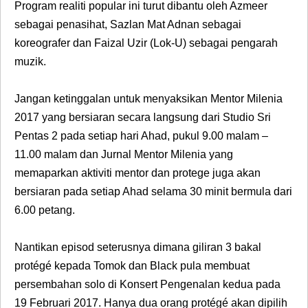
Program realiti popular ini turut dibantu oleh Azmeer
sebagai penasihat, Sazlan Mat Adnan sebagai
koreografer dan Faizal Uzir (Lok-U) sebagai pengarah
muzik.
Jangan ketinggalan untuk menyaksikan
Mentor Milenia
2017
yang bersiaran secara langsung dari
Studio Sri
Pentas 2
pada setiap hari
Ahad, pukul 9.00 malam –
11.00 malam
dan
Jurnal Mentor Milenia
yang
memaparkan aktiviti mentor dan protege juga akan
bersiaran pada setiap
Ahad
selama 30 minit bermula dari
6.00 petang.
Nantikan episod seterusnya dimana giliran 3 bakal
protégé kepada
Tomok
dan
Black
pula membuat
persembahan solo di Konsert Pengenalan kedua pada
19 Februari 2017
. Hanya dua orang protégé akan dipilih