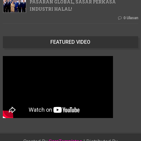
PASARAN GLOBAL, SASAR PERKASA
INDUSTRI HALAL!
0 Ulasan
FEATURED VIDEO