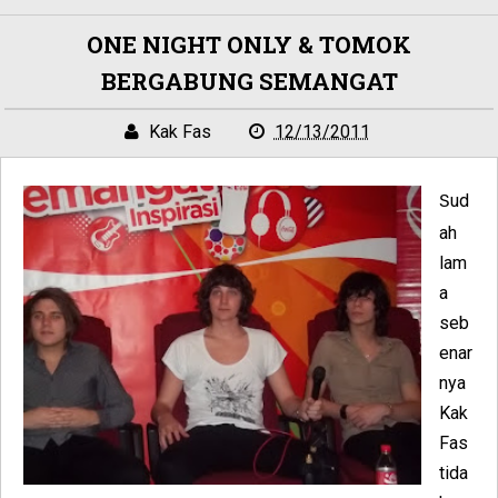
ONE NIGHT ONLY & TOMOK
BERGABUNG SEMANGAT
Kak Fas
12/13/2011
ud
S
ah
lam
a
seb
enar
nya
Kak
Fas
tida