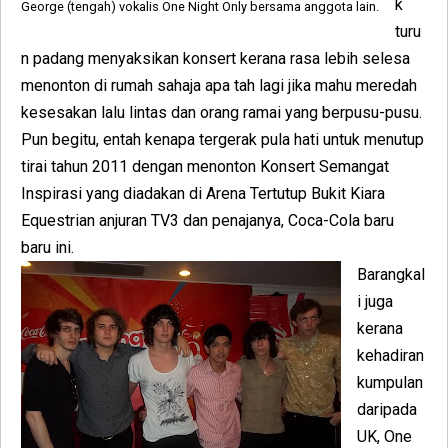
k
George (tengah) vokalis One Night Only bersama anggota lain.
turu
n padang menyaksikan konsert kerana rasa lebih selesa
menonton di rumah sahaja apa tah lagi jika mahu meredah
kesesakan lalu lintas dan orang ramai yang berpusu-pusu.
Pun begitu, entah kenapa tergerak pula hati untuk menutup
tirai tahun 2011 dengan menonton Konsert Semangat
Inspirasi yang diadakan di Arena Tertutup Bukit Kiara
Equestrian anjuran TV3 dan penajanya, Coca-Cola baru
baru ini.
Barangkal
i juga
kerana
kehadiran
kumpulan
daripada
UK, One