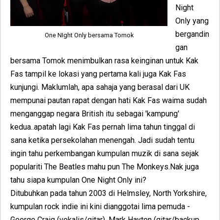
Night
Only yang
bergandin
One NIght Only bersama Tomok
gan
bersama Tomok menimbulkan rasa keinginan untuk Kak
Fas tampil ke lokasi yang pertama kali juga Kak Fas
kunjungi. Maklumlah, apa sahaja yang berasal dari UK
mempunai pautan rapat dengan hati Kak Fas waima sudah
menganggap negara British itu sebagai 'kampung'
kedua..apatah lagi Kak Fas pernah lima tahun tinggal di
sana ketika persekolahan menengah. Jadi sudah tentu
ingin tahu perkembangan kumpulan muzik di sana sejak
populariti The Beatles mahu pun The Monkeys.Nak juga
tahu siapa kumpulan One Night Only ini?
Ditubuhkan pada tahun 2003 di Helmsley, North Yorkshire,
kumpulan rock indie ini kini dianggotai lima pemuda -
George Craig (vokalis/gitar), Mark Hayton (gitar/backup