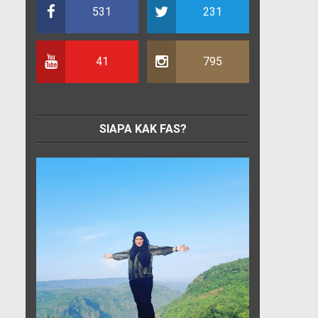
531
231
41
795
SIAPA KAK FAS?