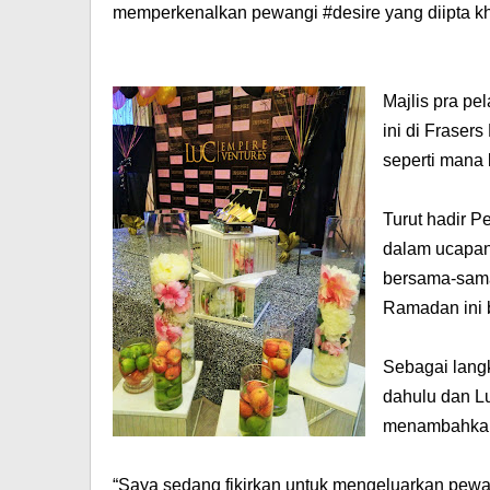
memperkenalkan pewangi #desire yang diipta kh
Majlis pra p
ini di Fraser
seperti mana
Turut hadir P
dalam ucapan
bersama-sam
Ramadan ini 
Sebagai langk
dahulu dan L
menambahkan 
“Saya sedang fikirkan untuk mengeluarkan pewang