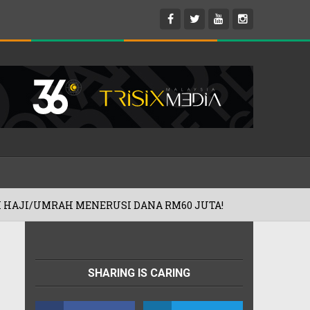
I DANA RM60 JUTA!
PRODUK MIDEA K
30/07/2026
SHARING IS CARING