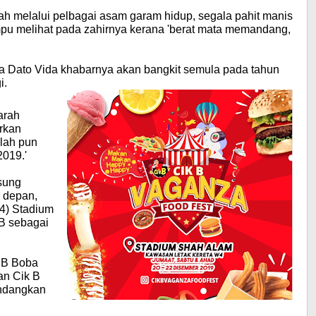
ah melalui pelbagai asam garam hidup, segala pahit manis
pu melihat pada zahirnya kerana 'berat mata memandang,
ana Dato Vida khabarnya akan bangkit semula pada tahun
i.
arah
rkan
elah pun
2019.'
sung
r depan,
W4) Stadium
B sebagai
k B Boba
an Cik B
ndangkan