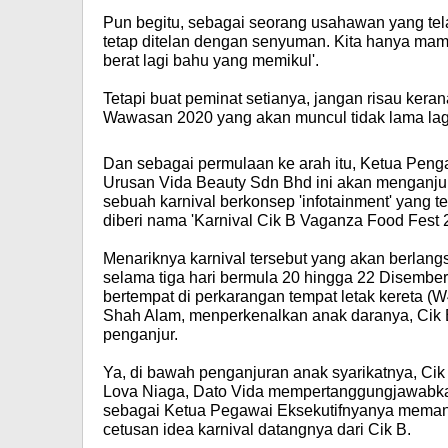
Pun begitu, sebagai seorang usahawan yang tel
tetap ditelan dengan senyuman. Kita hanya mam
berat lagi bahu yang memikul'.
Tetapi buat peminat setianya, jangan risau ker
Wawasan 2020 yang akan muncul tidak lama lag
Dan sebagai permulaan ke arah itu, Ketua Peng
Urusan Vida Beauty Sdn Bhd ini akan menganju
sebuah karnival berkonsep 'infotainment' yang t
diberi nama 'Karnival Cik B Vaganza Food Fest 
Menariknya karnival tersebut yang akan berlang
selama tiga hari bermula 20 hingga 22 Disembe
bertempat di perkarangan tempat letak kereta (
Shah Alam, menperkenalkan anak daranya, Cik 
penganjur.
Ya, di bawah penganjuran anak syarikatnya, Ci
Lova Niaga, Dato Vida mempertanggungjawabk
sebagai Ketua Pegawai Eksekutifnyanya mema
cetusan idea karnival datangnya dari Cik B.