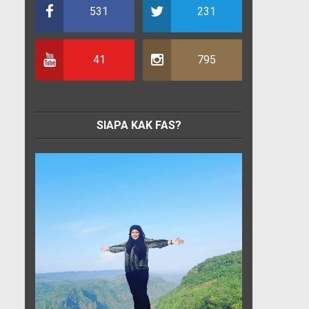
531
231
41
795
SIAPA KAK FAS?