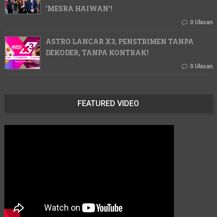
'MESRA HAIWAN'!
0 Ulasan
ASTRO LANCAR X3, PENSTRIMEN TANPA
DEKODER, TANPA KONTRAK!
0 Ulasan
FEATURED VIDEO