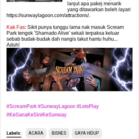
lanjut apa pakej menarik
yang ditawarkan boleh layari
https://sunwaylagoon.com/attractions/.
Kak Fas
: Sikit punya tunggu lama nak masuk Scream
Park tengok 'Sharnado Alive' sekali terpaksa keluar
sebab budak-budak dah nangis takut hantu huhu...
Aduh!
#ScreamPark #SunwayLagoon #LetsPlay
#KeSanaKeSiniKeSunway
Labels:
ACARA
BISNES
GAYA HIDUP