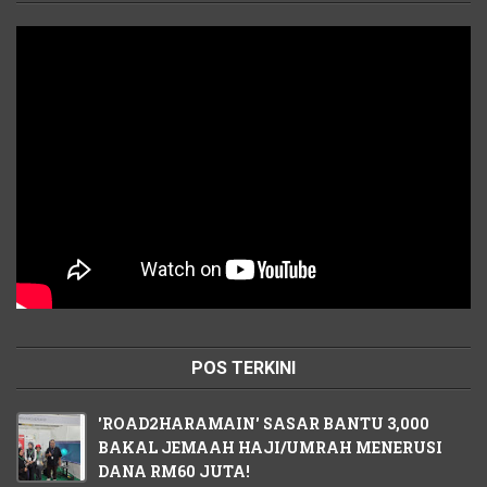
POS TERKINI
'ROAD2HARAMAIN' SASAR BANTU 3,000
BAKAL JEMAAH HAJI/UMRAH MENERUSI
DANA RM60 JUTA!