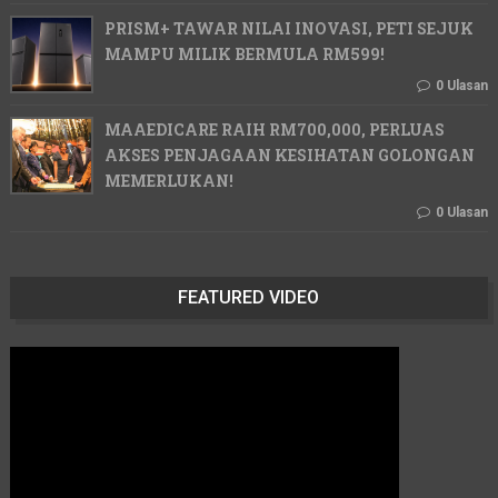
PRISM+ TAWAR NILAI INOVASI, PETI SEJUK
MAMPU MILIK BERMULA RM599!
0 Ulasan
MAAEDICARE RAIH RM700,000, PERLUAS
AKSES PENJAGAAN KESIHATAN GOLONGAN
MEMERLUKAN!
0 Ulasan
FEATURED VIDEO