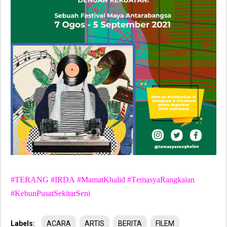
#TERANG #IRDA #MamatKhalid #TemasyaRangkaian
#KebunPusatSekitarSeni
Labels:
ACARA
ARTIS
BERITA
FILEM