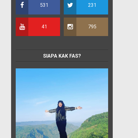
531
231
41
795
SIAPA KAK FAS?