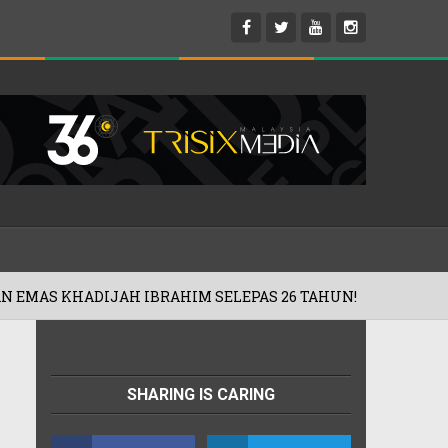
H IBRAHIM SELEPAS 26 TAHUN!
'ROA
01/08/2026
SHARING IS CARING