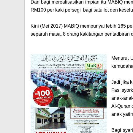
Dan bagi merealisasikan impian itu MABIQ me
RM100 per kaki persegi bagi satu lot den kesel
Kini (Mei 2017) MABIQ mempunyai lebih 165 pel
separuh masa, 8 orang kakitangan pentadbiran 
Menurut U
kemudahan
Jadi jika 
Fas syor
anak-anak
Al-Quran 
anak yatim
Bagi syar