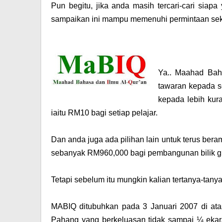
Pun begitu, jika anda masih tercari-cari siapa
sampaikan ini mampu memenuhi permintaan sek
Ya..
Maahad Baha
tawaran kepada s
kepada lebih kur
iaitu RM10 bagi setiap pelajar.
Dan anda juga ada pilihan lain untuk terus b
sebanyak RM960,000 bagi pembangunan bilik gu
Tetapi sebelum itu mungkin kalian tertanya-tany
MABIQ ditubuhkan pada 3 Januari 2007 di a
Pahang yang berkeluasan tidak sampai ¼ ekar,