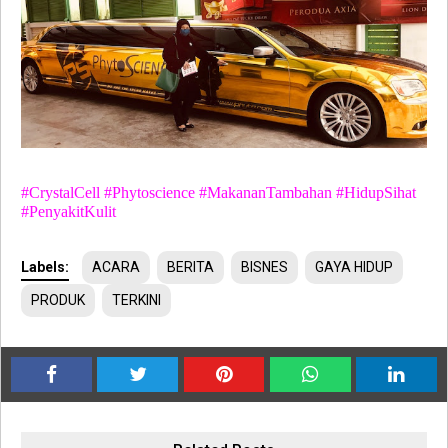
#CrystalCell #Phytoscience #MakananTambahan #HidupSihat
#PenyakitKulit
Labels:
ACARA
BERITA
BISNES
GAYA HIDUP
PRODUK
TERKINI