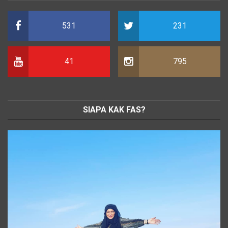
531
231
41
795
SIAPA KAK FAS?