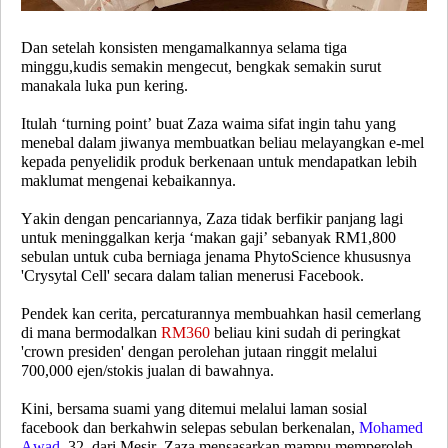
Dan setelah konsisten mengamalkannya selama tiga
minggu,kudis semakin mengecut, bengkak semakin surut
manakala luka pun kering.
Itulah ‘turning point’ buat Zaza waima sifat ingin tahu yang
menebal dalam jiwanya membuatkan beliau melayangkan e-mel
kepada penyelidik produk berkenaan untuk mendapatkan lebih
maklumat mengenai kebaikannya.
Yakin dengan pencariannya, Zaza tidak berfikir panjang lagi
untuk meninggalkan kerja ‘makan gaji’ sebanyak RM1,800
sebulan untuk cuba berniaga jenama PhytoScience khususnya
'Crysytal Cell' secara dalam talian menerusi Facebook.
Pendek kan cerita, percaturannya membuahkan hasil cemerlang
di mana bermodalkan
RM360
beliau kini sudah di peringkat
'crown presiden' dengan perolehan jutaan ringgit melalui
700,000 ejen/stokis jualan di bawahnya.
Kini, bersama suami yang ditemui melalui laman sosial
facebook dan berkahwin selepas sebulan berkenalan,
Mohamed
Awad
, 32, dari Mesir, Zaza mensasarkan mampu memperoleh