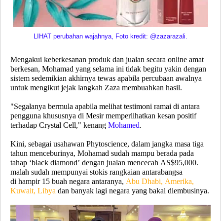
LIHAT perubahan wajahnya, Foto kredit: @zazarazali.
Mengakui keberkesanan produk dan jualan secara online amat
berkesan, Mohamad yang selama ini tidak begitu yakin dengan
sistem sedemikian akhirnya tewas apabila percubaan awalnya
untuk mengikut jejak langkah Zaza membuahkan hasil.
"Segalanya bermula apabila melihat testimoni ramai di antara
pengguna khususnya di Mesir memperlihatkan kesan positif
terhadap Crystal Cell," kenang
Mohamed
.
Kini, sebagai usahawan Phytoscience, dalam jangka masa tiga
tahun menceburinya, Mohamad sudah mampu berada pada
tahap ‘black diamond’ dengan jualan mencecah AS$95,000.
malah sudah mempunyai stokis rangkaian antarabangsa
di hampir 15 buah negara antaranya,
Abu Dhabi, Amerika,
Kuwait, Libya
dan banyak lagi negara yang bakal diembusinya.