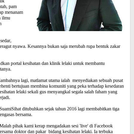
tuk
ntah, pam
ahap menanam
n ilmu
n
sedar,
meragut nyawa. Kesannya bukan saja merubah rupa bentuk zakar
dkan portal kesihatan dan klinik lelaki untuk membantu
tanya.
ambahnya lagi, matlamat utama ialah menyediakan sebuah pusat
ehenti bertujuan membina komuniti yang peka terhadap kesedaran
esihatan lelaki sekali gus menyangkal segala salah faham yang
erjadi.
SuamiSihat ditubuhkan sejak tahun 2016 lagi membabitkan tiga
engasas bersama.
Malah pihak kami kerap mengadakan sesi 'live' di Facebook
ersama doktor dan pakar bidang kesihatan lelaki. Ia terbuka