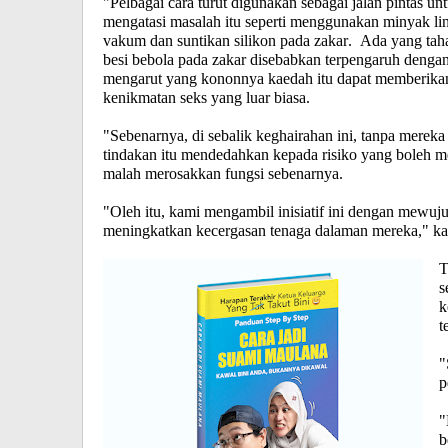
"Pelbagai cara turut digunakan sebagai jalan pintas un
mengatasi masalah itu seperti menggunakan minyak li
vakum dan suntikan silikon pada zakar. Ada yang t
besi bebola pada zakar disebabkan terpengaruh denga
mengarut yang kononnya kaedah itu dapat memberika
kenikmatan seks yang luar biasa.
"Sebenarnya, di sebalik keghairahan ini, tanpa mereka 
tindakan itu mendedahkan kepada risiko yang boleh 
malah merosakkan fungsi sebenarnya.
"Oleh itu, kami mengambil inisiatif ini dengan mewuju
meningkatkan kecergasan tenaga dalaman mereka," ka
T
s
k
t
"
p
"
b