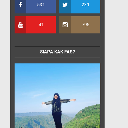
531
231
41
795
SIAPA KAK FAS?