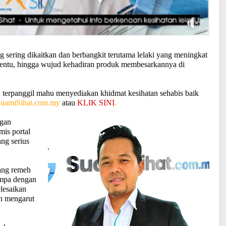
g sering dikaitkan dan berbangkit terutama lelaki yang meningkat
penentu, hingga wujud kehadiran produk membesarkannya di
 terpanggil mahu menyediakan khidmat kesihatan sehabis baik
uamiSihat.com.my
atau
KLIK SINI
.
ngan
mis portal
ng serius
dang remeh
umpa dengan
lesaikan
n mengarut