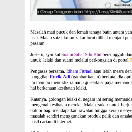
Masalah mati pucuk dan lemah tenaga batin antara yan
usia. Malah saiz ukuran zakar turut dilihat menjadi 
pasaran.
Justeru, syarikat
Suami Sihat Sdn Bhd
bersungguh dan
untuk lelaki dan suami melalui perkongsian di portal
S
Pengasas bersama,
Idham Fitriadi
atau lebih mesra de
panggilan
Encik Adi
(gambar kanan)
berkata, dia opti
itu mampu mendidik ramai lagi lelaki supaya memanda
hal berkenaan kesihatan lelaki.
Katanya, golongan lelaki di negara ini sering meman
mengenai kesihatan mereka. Malah sukar untuk berj
doktor bagi mendapatkan rawatan hingga kerap menye
masalah sendiri menggunakan produk pelik dan amala
hasil carian di internet.