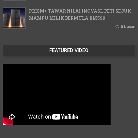
PRISM+ TAWAR NILAI INOVASI, PETI SEJUK
MAMPU MILIK BERMULA RM599!
0 Ulasan
FEATURED VIDEO