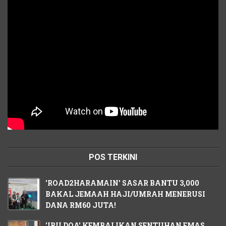
POS TERKINI
'ROAD2HARAMAIN' SASAR BANTU 3,000
BAKAL JEMAAH HAJI/UMRAH MENERUSI
DANA RM60 JUTA!
'IBU DOA' KEMBALIKAN SENTUHAN EMAS