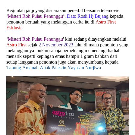
Begitulah janji yang disuarakan penerbit bersama telemovie
‘
Misteri Roh Pulau Penunggu’
,
Dato Rosli Hj Bujang
kepada
penonton bertuah yang melanggan cerita itu di
Astro First
Esklusif
.
‘
Misteri Roh Pulau Penunggu
' kini sedang ditayangkan melalui
Astro First
sejak
2 November 2023
lalu di mana penonton yang
melanggannya bukan sahaja berpeluang memenangi hadiah
menarik seperti kepingan emas hampir 1 gram bahkan dari
setiap langganan penonton juga akan menyumbang kepada
Tabung Amanah Anak Palestin Yayasan Nurjiwa
.