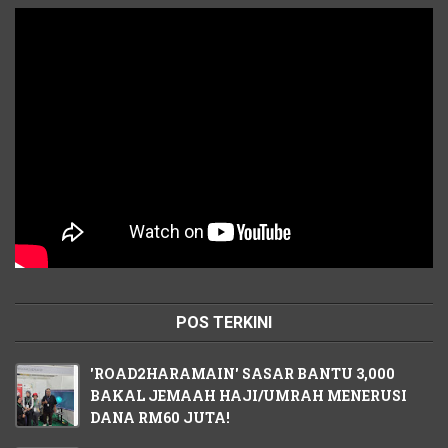
POS TERKINI
'ROAD2HARAMAIN' SASAR BANTU 3,000
BAKAL JEMAAH HAJI/UMRAH MENERUSI
DANA RM60 JUTA!