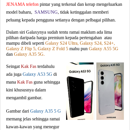
JENAMA telefon
pintar yang terkenal dan kerap mengeluarkan
model baharu,
SAMSUNG
, tidak ketinggalan memberi
peluang kepada pengguna setianya dengan pelbagai pilihan.
Dalam siri Galaxynya sudah tentu ramai maklum ada lima
pilihan daripada harga premium kepada pertengahan atau
mampu dibeli seperti
Galaxy S24 Ultra, Galaxy S24, S24+,
Galaxy Z Flip 5, Galaxy Z Fold 5
mahu pun
Galaxy A55 5G
dan
Galaxy A35 5G.
Seingat
Kak Fas
terdahulu
ada juga
Galaxy A53 5G
di
mana
Kak Fas
guna sehingga
kini khususnya dalam
mengambil gambar.
Gambar dari
Galaxy A35 5 G
memang jelas sehingga ramai
kawan-kawan yang menegur