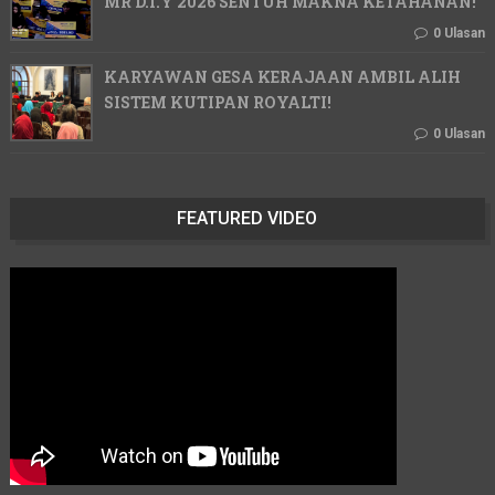
MR D.I.Y 2026 SENTUH MAKNA KETAHANAN!
0 Ulasan
KARYAWAN GESA KERAJAAN AMBIL ALIH
SISTEM KUTIPAN ROYALTI!
0 Ulasan
FEATURED VIDEO