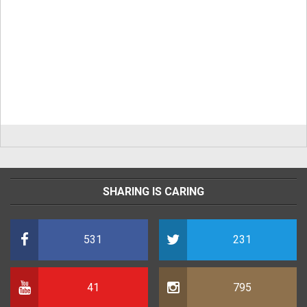
SHARING IS CARING
531
231
41
795