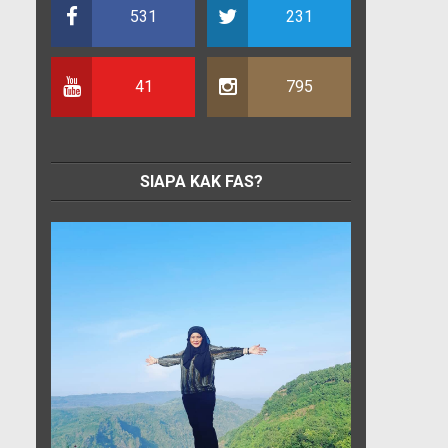
531
231
41
795
SIAPA KAK FAS?