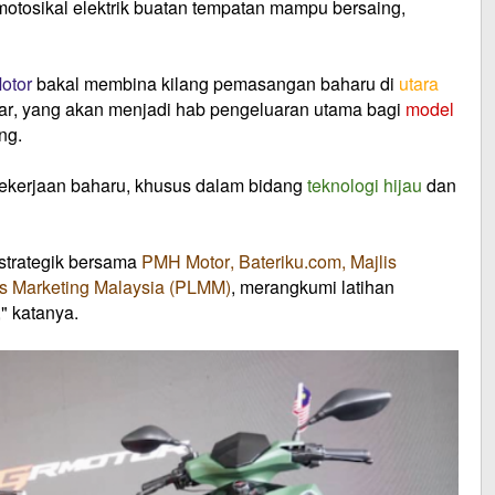
motosikal elektrik buatan tempatan mampu bersaing,
otor
bakal membina kilang pemasangan baharu di
utara
 ekar, yang akan menjadi hab pengeluaran utama bagi
model
ng.
ekerjaan baharu
, khusus dalam bidang
teknologi hijau
dan
 strategik bersama
PMH Motor, Bateriku.com, Majlis
ts Marketing Malaysia (PLMM)
, merangkumi latihan
" katanya.