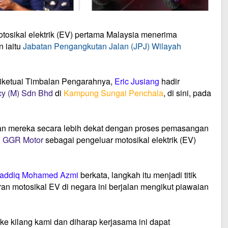
otosikal elektrik (EV) pertama Malaysia menerima
 iaitu
Jabatan Pengangkutan Jalan (JPJ) Wilayah
iketuai Timbalan Pengarahnya,
Eric Jusiang
hadir
y (M) Sdn Bhd
di
Kampung Sungai Penchala
, di sini, pada
an mereka secara lebih dekat dengan proses pemasangan
g
GGR Motor
sebagai pengeluar motosikal elektrik (EV)
addiq Mohamed Azmi
berkata, langkah itu menjadi titik
n motosikal EV di negara ini berjalan mengikut piawaian
ke kilang kami dan diharap kerjasama ini dapat