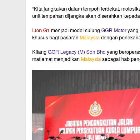
“Kita jangkakan dalam tempoh terdekat, motosik
unit tempahan dijangka akan diserahkan kepada 
Lion G1
menjadi model sulung
GGR Motor
yang 
khusus bagi pasaran
Malaysia
dengan penekanan
Kilang
GGR Legacy (M) Sdn Bhd
yang beroperas
matlamat menjadikan
Malaysia
sebagai hab peng