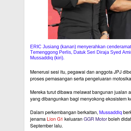
ERIC Jusiang (kanan) menyerahkan cenderamat
Temenggong Perlis, Datuk Seri Diraja Syed Amir
Mussaddiq (kiri).
Menerusi sesi itu, pegawai dan anggota JPJ dibe
proses pemasangan serta pengeluaran motosika
Mereka turut dibawa melawat bangunan jualan ak
yang dibangunkan bagi menyokong ekosistem ke
Dalam perkembangan berkaitan,
Mussaddiq
ber
jenama
Lion G1
keluaran
GGR Motor
boleh dida
September lalu.