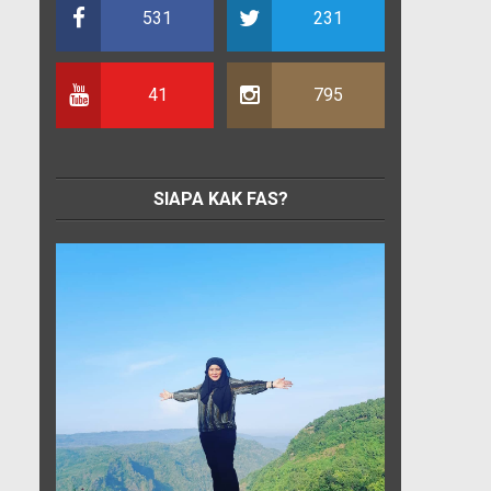
531
231
41
795
SIAPA KAK FAS?