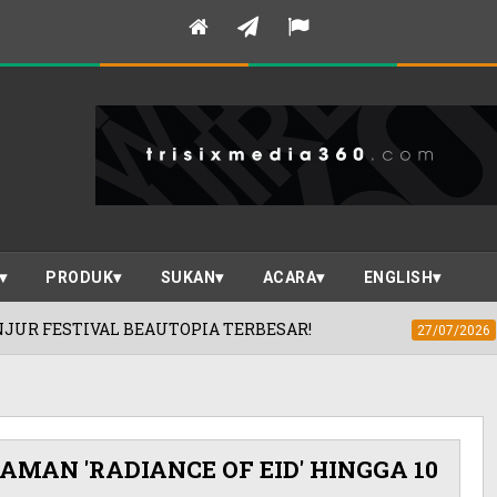
PRODUK
SUKAN
ACARA
ENGLISH
IA TERBESAR!
PRISM+ TAWAR NILAI I
27/07/2026
MAN 'RADIANCE OF EID' HINGGA 10