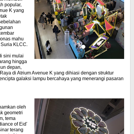
h popular,
nue K yang
etak
sebelahan
gunan
kembar
ronas mahu
 Suria KLCC.
i sini mulai
arang hingga
Jun depan,
aya di Atrium Avenue K yang dihiasi dengan struktur
 mencipta galaksi lampu bercahaya yang menerangi pasaran
lhamkan oleh
ak geometri
am, tema
iance of Eid'
inar terang