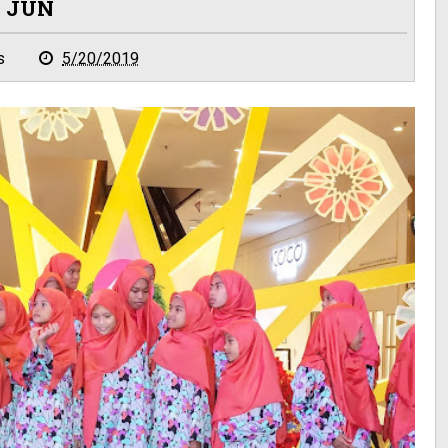
JUN
s
5/20/2019