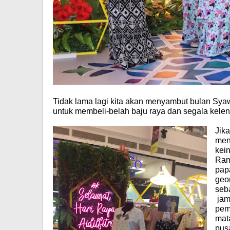
Tidak lama lagi kita akan menyambut bulan Sya
untuk membeli-belah baju raya dan segala kele
Jika
men
kei
Ram
papa
geo
seb
jam
pem
mat
pus