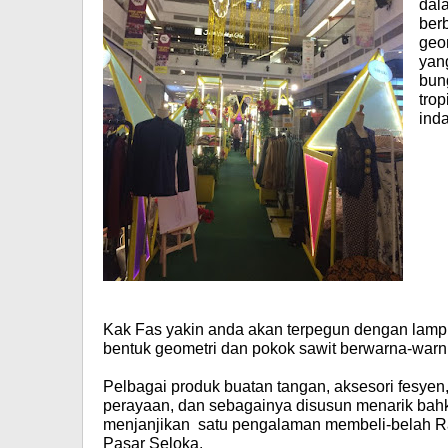
dala
ber
geo
yang
bun
trop
ind
Kak Fas yakin anda akan terpegun dengan lampu,
bentuk geometri dan pokok sawit berwarna-warni
Pelbagai produk buatan tangan, aksesori fesye
perayaan, dan sebagainya disusun menarik ba
menjanjikan satu pengalaman membeli-belah R
Pasar Seloka.