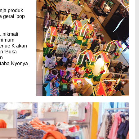
anja produk
a gerai 'pop
 nikmati
inimum
enue K akan
n 'Buka
an
 Baba Nyonya