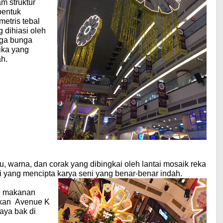
m struktur
bentuk
metris tebal
 dihiasi oleh
ga bunga
ika yang
ah.
 warna, dan corak yang dibingkai oleh lantai mosaik reka
 yang mencipta karya seni yang benar-benar indah.
n, makanan
hkan Avenue K
aya bak di