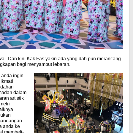
wal. Dan kini Kak Fas yakin ada yang dah pun merancang
ngkapan bagi menyambut lebaran.
 anda ingin
ikmati
ndahan
adan dalam
ran artistik
metri
aiknya
ukan
andangan
a anda ke
at membeli-