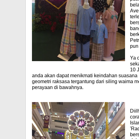
bela
Ave
terl
ber
ban
ber
Pet
pun
Ya d
sek
10 
anda akan dapat menikmati keindahan suasana R
geometri raksasa tergantung dari siling waima
perayaan di bawahnya.
Dii
cor
Isl
'Rad
bers