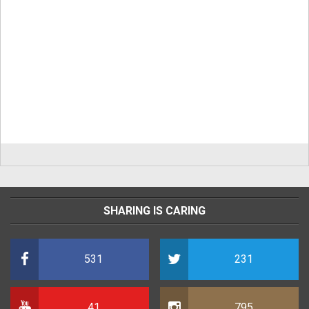
SHARING IS CARING
531
231
41
795