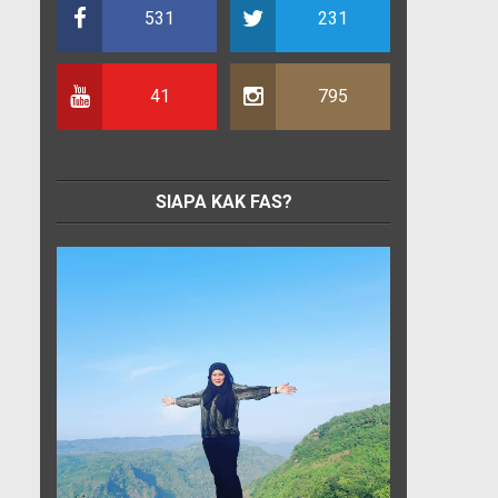
531
231
41
795
SIAPA KAK FAS?