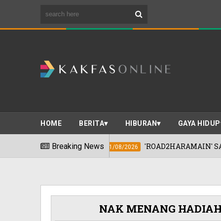
HOME
BERITA
HIBURAN
GAYA HIDUP
Breaking News
'ROAD2HARAMAIN' SASAR BANTU 3,000 BAK
01/08/2026
NAK MENANG HADIAH