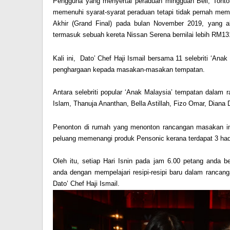
Pengguna yang menyertai peraduan mingguan
Beli, Tont
memenuhi syarat-syarat peraduan tetapi tidak pernah me
Akhir (Grand Final) pada bulan November 2019,
yang a
termasuk sebuah kereta
Nissan Serena
bernilai lebih
RM131
Kali ini, Dato’ Chef Haji Ismail bersama 11 selebriti ‘Ana
penghargaan kepada masakan-masakan tempatan.
Antara selebriti popular ‘Anak Malaysia’ tempatan dalam r
Islam, Thanuja Ananthan, Bella Astillah, Fizo Omar, Diana
Penonton di rumah yang menonton rancangan masakan in
peluang memenangi produk Pensonic kerana terdapat 3 h
Oleh itu, setiap Hari Isnin pada jam 6.00 petang anda
anda dengan mempelajari resipi-resipi baru dalam ranca
Dato’ Chef Haji Ismail.