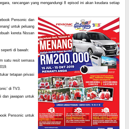
egara, rancangan yang mengandungi 8 episod ini akan keudara setiap
cebook Pensonic dan
enang' untuk peluang
ebuah kereta Nissan
seperti di bawah:
am satu resit semasa
2019.
tukar tetapan privasi
nic’ di TV3.
di dan jawapan untuk
ebook Pensonic
untuk