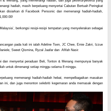
on & Menang,
yang memenangi hadiah, dan juga peserta-peserta yang
menangi hadiah, masih berpeluang menyertai
Cabutan Bertuah Peringkat
kan disiarkan di Facebook Pensonic dan memenangi hadiah-hadiah,
,000.00!
k Malaysia’, berkongsi resipi-resipi tempatan yang menyelerakan sebagai
ancangan pada kali ini ialah
Adeline Tsen, JC Chee, Ernie Zakri, Izzue
 Daniele, Sweet Qismina, Ryzal Jaafar
dan
Afifah Nasir
.
i dan menyertai peraduan Beli, Tonton & Menang mempunyai banyak
adiah untuk dimenangi setiap minggu selama 8 minggu.
 berpeluang memenangi hadiah-hadiah hebat, mempelbagaikan masakan
ngan ini, dan juga menonton selebriti kegemaran anda memasak dengan