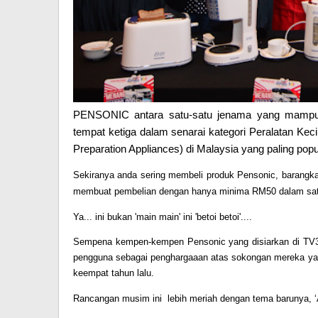
PENSONIC antara satu-satu jenama yang mampu 
tempat ketiga dalam senarai
kategori Peralatan Kec
Preparation Appliances) di Malaysia yang paling popu
Sekiranya anda sering membeli produk Pensonic, barangk
membuat pembelian dengan hanya minima RM50 dalam satu
Ya... ini bukan 'main main' ini 'betoi betoi'....
Sempena kempen-kempen Pensonic yang disiarkan di TV3 s
pengguna sebagai penghargaaan atas sokongan mereka yan
keempat tahun lalu.
Rancangan musim ini
lebih meriah dengan tema barunya,