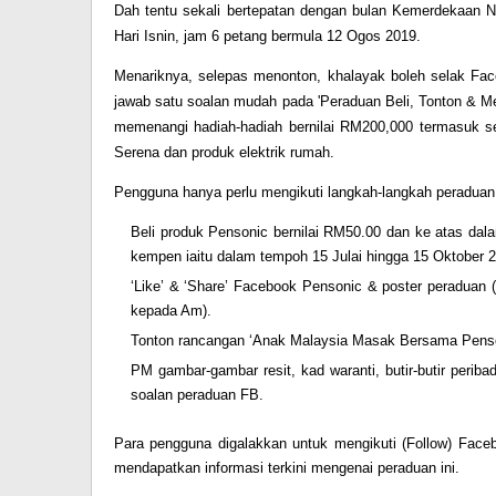
Dah tentu sekali bertepatan dengan bulan Kemerdekaan N
Hari Isnin, jam 6 petang bermula 12 Ogos 2019.
Menariknya, selepas menonton, khalayak boleh selak Fa
jawab satu soalan mudah pada 'Peraduan Beli, Tonton & M
memenangi hadiah-hadiah bernilai RM200,000 termasuk s
Serena dan produk elektrik rumah.
Pengguna hanya perlu mengikuti langkah-langkah peraduan 
Beli produk Pensonic bernilai
RM50.00
dan ke atas dal
kempen iaitu dalam tempoh
15 Julai hingga 15 Oktober 
‘Like’ & ‘Share’ Facebook Pensonic & poster peraduan
(
kepada Am).
Tonton rancangan
‘Anak Malaysia Masak Bersama Penso
PM gambar-gambar resit, kad waranti, butir-butir periba
soalan peraduan FB.
Para pengguna digalakkan untuk mengikuti
(Follow) Fac
mendapatkan informasi terkini mengenai peraduan ini.