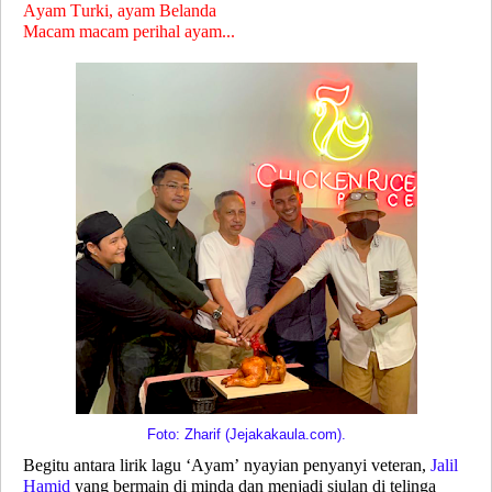
Ayam Turki, ayam Belanda
Macam macam perihal ayam...
Foto: Zharif (Jejakakaula.com).
Begitu antara lirik lagu ‘Ayam’ nyayian penyanyi veteran,
Jalil
Hamid
yang bermain di minda dan menjadi siulan di telinga