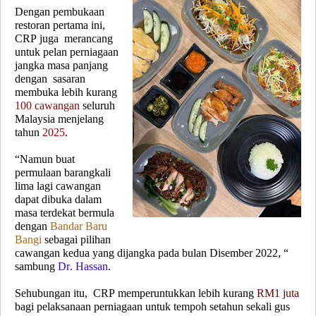
Dengan pembukaan
restoran pertama ini,
CRP juga merancang
untuk pelan perniagaan
jangka masa panjang
dengan sasaran
membuka lebih kurang
100 cawangan
seluruh
Malaysia menjelang
tahun
2025
.
“Namun buat
permulaan barangkali
lima lagi cawangan
dapat dibuka dalam
masa terdekat bermula
dengan
Bandar Baru
Bangi
sebagai pilihan
cawangan kedua yang dijangka pada bulan Disember 2022, “
sambung
Dr. Hassan
.
Sehubungan itu, CRP memperuntukkan lebih kurang
RM1 juta
bagi pelaksanaan perniagaan untuk tempoh setahun sekali gus