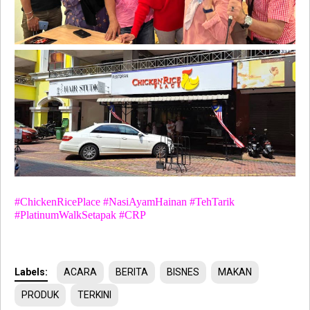
#ChickenRicePlace #NasiAyamHainan #TehTarik
#PlatinumWalkSetapak #CRP
Labels:
ACARA
BERITA
BISNES
MAKAN
PRODUK
TERKINI