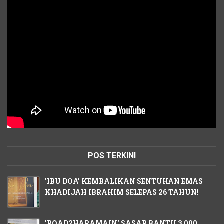
POS TERKINI
'IBU DOA' KEMBALIKAN SENTUHAN EMAS
KHADIJAH IBRAHIM SELEPAS 26 TAHUN!
'ROAD2HARAMAIN' SASAR BANTU 3,000