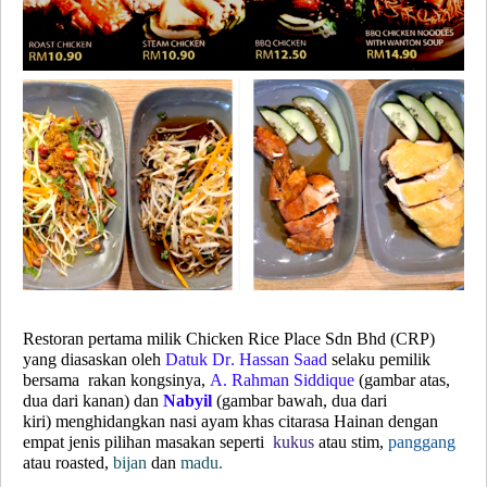
Restoran pertama milik Chicken Rice Place Sdn Bhd (CRP)
yang diasaskan oleh
Datuk Dr. Hassan Saad
selaku pemilik
bersama rakan kongsinya,
A. Rahman Siddique
(
gambar atas,
dua dari kanan
) dan
Nabyil
(
gambar bawah, dua dari
kiri
)
menghidangkan nasi ayam khas citarasa Hainan dengan
empat jenis pilihan masakan seperti
kukus
atau stim,
panggang
atau roasted,
bijan
dan
madu
.