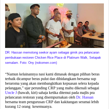
DR. Hassan memotong seekor ayam sebagai gimik pra pelancaran
pembukaan restoren Chicken Rice Place di Platinum Walk, Setapak
semalam.
Foto: Ony (nokomen.com)
“Namun kelainannya nasi kami dimasak dengan pilihan beras
terbaik dicampur beras pulut dan dihidangkam bersama sup
beraroma yang akan membangkitkan kepuasan selera kepada
pelanggan,” ujar perunding CRP yang mahu dikenali sebagai
U
ncle J
(
bawah, kiri
)
sahaja ketika ditemui pada majlis pra
pelancaran restoran yang disempurnakan oleh
Dr. Hassan
bersama team pengurusan CRP dan kakitangan seramai lebih
kurang 12 orang kesemuanya.