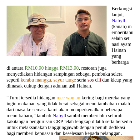
Berkongsi
lanjut,
Nabyll
(
kanan
)
m
emberitahu
selain set
nasi ayam
Hainan
yang
berharga
di antara
RM10.90 hingga RM13.90
, restoran juga
menyediakan hidangan sampingan sebagai pembuka selera
seperti
kerabu mangga, sayur tauge
serta
sos cili
dan
kicap
yang
dimasak cukup dengan adunan asli Hainan.
“Turut tersedia hidangan
mee wantan
kering bagi mereka yang
ingin makanan yang tidak berat sebagai menu tambahan malah
dari masa ke semasa kami akan memperkenalkan beberapa
menu baharu,” tambah
Nabyll
sambil memberitahu seluruh
kakitangan pengurusan CRP telah lengkap dilatih serta bersedia
untuk melaksanakan tanggungjawab dengan penuh dedikasi
bagi memberi kepuasan dan keselesaan kepada pelanggan.