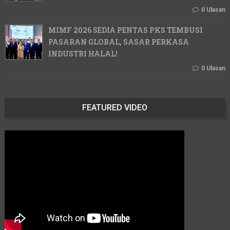
0 Ulasan
MIMF 2026 SEDIA PENTAS PKS TEMBUSI
PASARAN GLOBAL, SASAR PERKASA
INDUSTRI HALAL!
0 Ulasan
FEATURED VIDEO