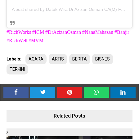
A post shared by Datuk Wira Dr Azizan Osman CA(M) FCMA, CGMA (UK) (@azizanosman_official)
#RichWorks #ICM #DrAzizanOsman #NanaMahazan #Banjir
#RichWell #MVM
Labels:
ACARA
ARTIS
BERITA
BISNES
TERKINI
Related Posts