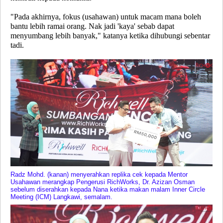
"Pada akhirnya, fokus (usahawan) untuk macam mana boleh
bantu lebih ramai orang. Nak jadi 'kaya' sebab dapat
menyumbang lebih banyak," katanya ketika dihubungi sebentar
tadi.
Radz Mohd. (kanan) menyerahkan replika cek kepada Mentor
Usahawan merangkap Pengerusi RichWorks, Dr. Azizan Osman
sebelum diserahkan kepada Nana ketika makan malam Inner Circle
Meeting (ICM) Langkawi, semalam.