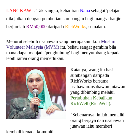
LANGKAWI
- Tak sangka, kehadiran
Nana
sebagai 'pelajar'
dikejutkan dengan pemberian sumbangan bagi mangsa banjir
berjumlah
RM50,000
daripada
RichWorks
, semalam.
Menurut selebriti usahawan yang merupakan ikon
Muslim
Volunteer Malaysia (MVM)
itu, beliau sangat gembira bila
mana dapat menjadi 'penghubung' bagi menyumbang kepada
lebih ramai orang memerlukan.
Katanya, wang itu hasil
sumbangan daripada
RichWorks bersama
usahawan-usahawan jutawan
yang dibimbing melalui
Pertubuhan Kebajikan
RichWell (RichWell)
.
"Sebenarnya, inilah mentaliti
orang berjaya dan usahawan
jutawan iaitu memberi
kembali kepada komuniti.