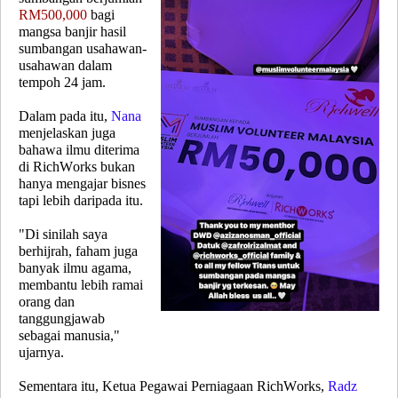
RM500,000
bagi
mangsa banjir hasil
sumbangan usahawan-
usahawan dalam
tempoh 24 jam.
Dalam pada itu,
Nana
menjelaskan juga
bahawa ilmu diterima
di RichWorks bukan
hanya mengajar bisnes
tapi lebih daripada itu.
"Di sinilah saya
berhijrah, faham juga
banyak ilmu agama,
membantu lebih ramai
orang dan
tanggungjawab
sebagai manusia,"
ujarnya.
Sementara itu, Ketua Pegawai Perniagaan RichWorks,
Radz