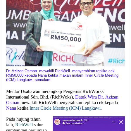
Dr. Azizan Osman mewakili RichWell menyerahkan replika cek
RM50,000 kepada Nana ketika makan malam Inner Circle Meeting
(ICM) Langkawi, semalam.
Mentor Usahawan merangkap Pengerusi RichWorks
International Sdn. Bhd. (RichWoks),
Datuk Wira Dr. Azizan
Osman
mewakili RichWell menyerahkan replika cek kepada
Nana
ketika
Inner Circle Meeting (ICM) Langkawi
.
Pada hujung tahun
lalu,
RichWell
salur
sumbangan berjumlah