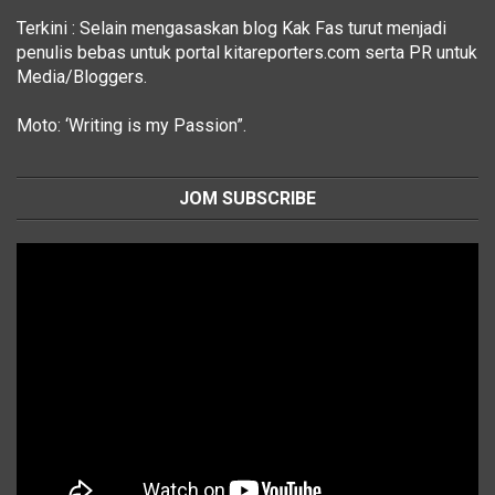
Terkini : Selain mengasaskan blog Kak Fas turut menjadi
penulis bebas untuk portal kitareporters.com serta PR untuk
Media/Bloggers.
Moto: ‘Writing is my Passion”.
JOM SUBSCRIBE