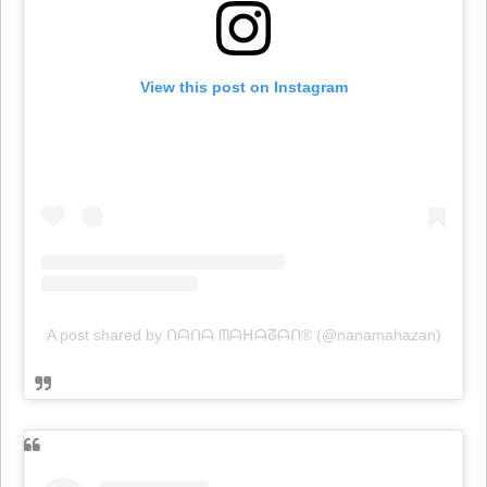
View this post on Instagram
A post shared by ᑎᗩᑎᗩ ᗰᗩᕼᗩᘔᗩᑎ®️ (@nanamahazan)