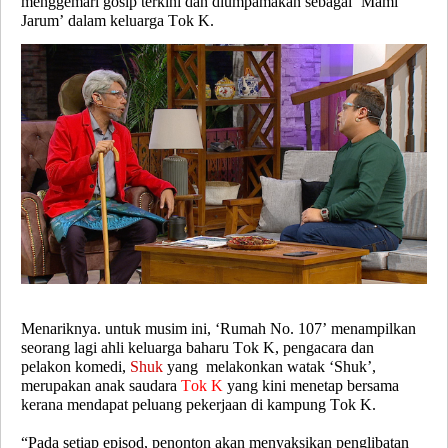
menggemari gosip terkini dan diumpamakan sebagai ‘Mami
Jarum’ dalam keluarga Tok K.
Menariknya. untuk musim ini, ‘Rumah No. 107’ menampilkan
seorang lagi ahli keluarga baharu Tok K, pengacara dan
pelakon komedi,
Shuk
yang melakonkan watak ‘Shuk’,
merupakan anak saudara
Tok K
yang kini menetap bersama
kerana mendapat peluang pekerjaan di kampung Tok K.
“Pada setiap episod, penonton akan menyaksikan penglibatan