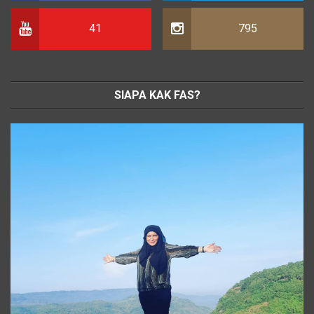
41
795
SIAPA KAK FAS?