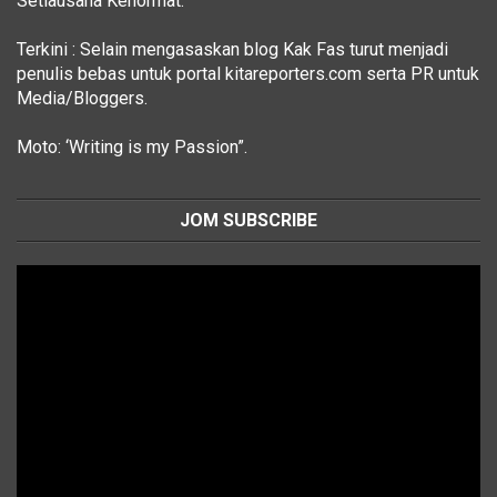
Setiausaha Kehormat.
Terkini : Selain mengasaskan blog Kak Fas turut menjadi
penulis bebas untuk portal kitareporters.com serta PR untuk
Media/Bloggers.
Moto: ‘Writing is my Passion”.
JOM SUBSCRIBE