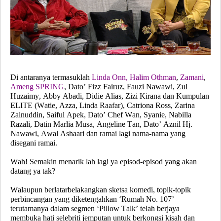
Di antaranya termasuklah
Linda Onn, Halim Othman
,
Zamani
,
Ameng SPRING
, Dato’ Fizz Fairuz, Fauzi Nawawi, Zul
Huzaimy, Abby Abadi, Didie Alias, Zizi Kirana dan Kumpulan
ELITE (Watie, Azza, Linda Raafar), Catriona Ross, Zarina
Zainuddin, Saiful Apek, Dato’ Chef Wan, Syanie, Nabilla
Razali, Datin Marlia Musa, Angeline Tan, Dato’ Aznil Hj.
Nawawi, Awal Ashaari dan ramai lagi nama-nama yang
disegani ramai.
Wah! Semakin menarik lah lagi ya episod-episod yang akan
datang ya tak?
Walaupun berlatarbelakangkan sketsa komedi, topik-topik
perbincangan yang diketengahkan ‘Rumah No. 107’
terutamanya dalam segmen
‘Pillow Talk’
telah berjaya
membuka hati selebriti jemputan untuk berkongsi kisah dan