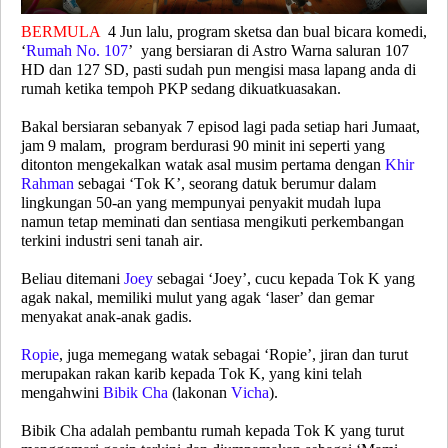
BERMULA
4 Jun lalu, program sketsa dan bual bicara komedi,
‘
Rumah No. 107
’ yang bersiaran di Astro Warna saluran 107
HD dan 127 SD, pasti sudah pun mengisi masa lapang anda di
rumah ketika tempoh PKP sedang dikuatkuasakan.
Bakal bersiaran sebanyak 7 episod lagi pada setiap hari Jumaat,
jam 9 malam, program berdurasi 90 minit ini seperti yang
ditonton mengekalkan watak asal musim pertama dengan
Khir
Rahman
sebagai ‘Tok K’, seorang datuk berumur dalam
lingkungan 50-an yang mempunyai penyakit mudah lupa
namun tetap meminati dan sentiasa mengikuti perkembangan
terkini industri seni tanah air.
Beliau ditemani
Joey
sebagai ‘Joey’, cucu kepada Tok K yang
agak nakal, memiliki mulut yang agak
‘laser’
dan gemar
menyakat anak-anak gadis.
Ropie
, juga memegang watak sebagai ‘Ropie’, jiran dan turut
merupakan rakan karib kepada Tok K, yang kini telah
mengahwini
Bibik Cha
(lakonan
Vicha
)
.
Bibik Cha adalah pembantu rumah kepada Tok K yang turut