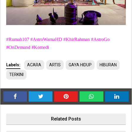
#Rumah107 #AstroWarnaHD #KhirRahman #AstroGo
#OnDemand #Komedi
Labels:
ACARA
ARTIS
GAYA HIDUP
HIBURAN
TERKINI
Related Posts