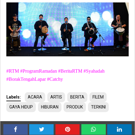
#RTM #ProgramRamadan #BeritaRTM #Syahadah
#BorakTengahLapar #Catchy
Labels:
ACARA
ARTIS
BERITA
FILEM
GAYA HIDUP
HIBURAN
PRODUK
TERKINI