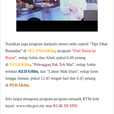
Nantikan juga program daripada stesen radio seperti “
Tips Sihat
Ramadan
” di
SELANGORfm
,
program “
Dari Bazar ke
Bazar
”, setiap Sabtu dan Ahad, pukul 6.00 petang
di
NEGERIfm
,
“
Pelenggaq Pak Teh Mat
”, setiap Sabtu
terbitan
KEDAHfm
,
dan “Labun Mak Dara”, setiap Isnin
hingga Jumaat, pukul 12.45 tengah hari dan 6.45 petang
di
PERAKfm
.
Info lanjut mengenai program-program menarik RTM bole
layari www.rtm.gov.my atau
KLIK DI SINI