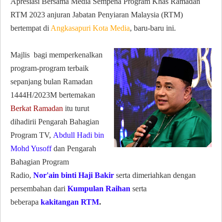
Apresiasi Bersama Media Sempena Program Khas Ramadan
RTM 2023 anjuran Jabatan Penyiaran Malaysia (RTM)
bertempat di
Angkasapuri Kota Media
, baru-baru ini.
Majlis bagi memperkenalkan
program-program terbaik
sepanjang bulan Ramadan
1444H/2023M bertemakan
Berkat Ramadan
itu turut
dihadirii Pengarah Bahagian
Program TV,
Abdull Hadi bin
Mohd Yusoff
dan Pengarah
Bahagian Program
Radio,
Nor'ain binti Haji Bakir
serta dimeriahkan dengan
persembahan
dari
Kumpulan Raihan
serta
beberapa
kakitangan RTM
.