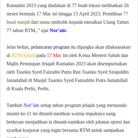
Ramadan 2023 yang diadakan di 77 buah lokasi melibatkan 26
stesen bermula 17 Mac ini hingga 15 April 2023. Pemilihan
77
buah masjid
dan
surau
simbolik kepada meraikan Ulang Tahun
77 tahun RTM.,” ujar
Nor’ain
.
Jelas beliau,
pelancaran program
itu dijangka akan dilaksanakan
di
RTM Sabah
pada
17 Mac
ini oleh Ketua Menteri Sabah dan
Majlis Penutupan Jelajah Ramadan 2023 akan disempurnakan
oleh Tuanku Syed Faizudin Putra Ibni Tuanku Syed Sirajuddin
Jamalullail di Masjid Tuanku Syed Faizuddin Putra Jamalullail
di Kuala Perlis, Perlis.
Tambah
Nor”ain
setiap tahun program jelajah yang memasuki
musim ke-11 ini dinanti-nantikan waima impaknya uang
berkesan menjadikan ia dinanti-nantikan oleh jabatan ajensi dan
syarikat korporat yang ingin bersama RTM untuk sampaikan