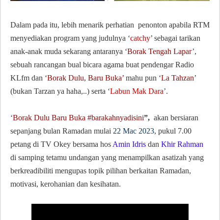
Dalam pada itu, lebih menarik perhatian penonton apabila RTM
menyediakan program yang judulnya ‘
catchy
’ sebagai tarikan
anak-anak muda sekarang antaranya ‘
Borak Tengah Lapar
’,
sebuah rancangan bual bicara agama buat pendengar Radio
KLfm dan ‘
Borak Dulu, Baru Buka’
mahu pun ‘
La Tahzan
’
(bukan Tarzan ya haha,..) serta ‘
Labun Mak Dara
’.
‘
Borak Dulu Baru Buka #barakahnyadisini
”,
akan bersiaran
sepanjang bulan Ramadan mulai
22 Mac 2023
, pukul 7.00
petang di TV Okey bersama hos
Amin Idris
dan
Khir Rahman
di samping tetamu undangan yang menampilkan asatizah yang
berkreadibiliti mengupas topik pilihan berkaitan Ramadan,
motivasi, kerohanian dan kesihatan.