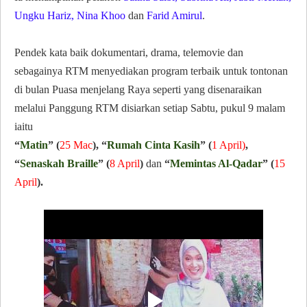
Ungku Hariz, Nina Khoo
dan
Farid Amirul
.
Pendek kata baik dokumentari, drama, telemovie dan
sebagainya RTM menyediakan program terbaik untuk tontonan
di bulan Puasa menjelang Raya seperti yang disenaraikan
melalui Panggung RTM disiarkan setiap Sabtu, pukul 9 malam
iaitu
“
Matin
” (
25 Mac
), “
Rumah Cinta Kasih
” (
1 April)
,
“
Senaskah Braille
” (
8 April
)
dan
“
Memintas Al-Qadar
” (
15
April
).