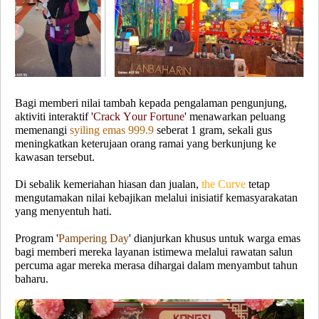
Bagi memberi nilai tambah kepada pengalaman pengunjung,
aktiviti interaktif '
Crack Your Fortune
' menawarkan peluang
memenangi
syiling emas 999.9
seberat 1 gram, sekali gus
meningkatkan keterujaan orang ramai yang berkunjung ke
kawasan tersebut.
Di sebalik kemeriahan hiasan dan jualan,
the Curve
tetap
mengutamakan nilai kebajikan melalui inisiatif kemasyarakatan
yang menyentuh hati.
Program '
Pampering Day
' dianjurkan khusus untuk warga emas
bagi memberi mereka layanan istimewa melalui rawatan salun
percuma agar mereka merasa dihargai dalam menyambut tahun
baharu.