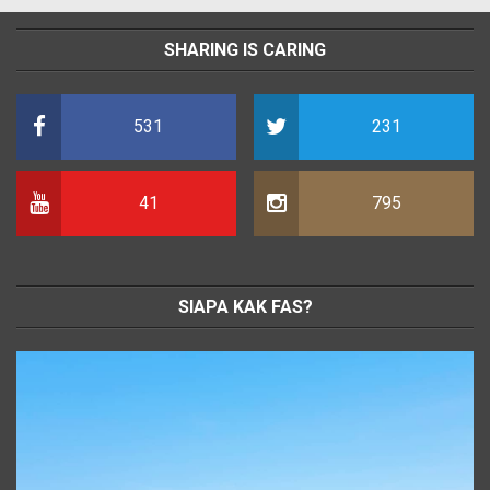
SHARING IS CARING
531
231
41
795
SIAPA KAK FAS?