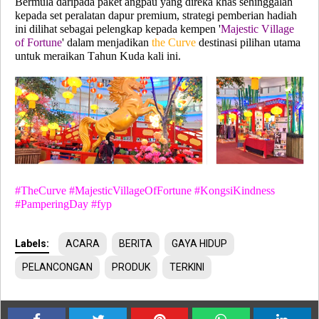
Bermula daripada paket angpau yang direka khas sehinggalah
kepada set peralatan dapur premium, strategi pemberian hadiah
ini dilihat sebagai pelengkap kepada kempen '
Majestic Village
of Fortune
' dalam menjadikan
the Curve
destinasi pilihan utama
untuk meraikan Tahun Kuda kali ini.
#TheCurve #
MajesticVillageOfFortune #KongsiKindness
#PamperingDay #fyp
Labels:
ACARA
BERITA
GAYA HIDUP
PELANCONGAN
PRODUK
TERKINI