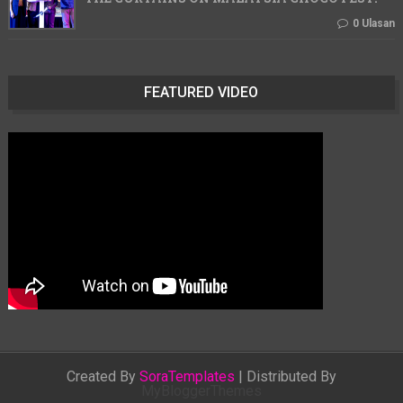
0 Ulasan
FEATURED VIDEO
Created By
SoraTemplates
| Distributed By
MyBloggerThemes