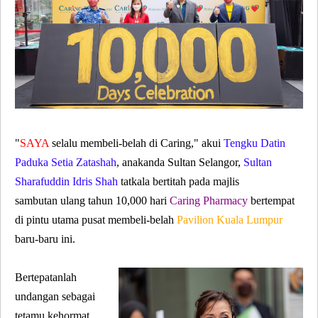
"
SAYA
selalu membeli-belah di Caring," akui
Tengku Datin
Paduka Setia Zatashah
, anakanda Sultan Selangor,
Sultan
Sharafuddin Idris Shah
tatkala bertitah pada majlis
sambutan
ulang tahun 10,000 hari
Caring Pharmacy
bertempat
di pintu utama pusat membeli-belah
Pavilion Kuala Lumpur
baru-baru ini.
Bertepatanlah
undangan sebagai
tetamu kehormat