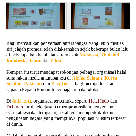
Bagi memastikan penyertaan antarabangsa yang lebih meluas,
siri jelajah promosi telah dilaksanakan sejak beberapa bulan lalu
di beberapa hab halal utama termasuk
Malaysia, Thailand,
Indonesia, Jepun
dan
China
.
Kempen itu turut mendapat sokongan pelbagai organisasi halal
serta rakan media antarabangsa di
Afrika Selatan, Korea
Selatan, Pakistan
dan
Bangladesh
bagi memperluaskan
capaian kepada komuniti perniagaan halal global.
Di
Indonesia
, organisasi terkemuka seperti
Halal Indo
dan
Debindo
turut bekerjasama mempromosikan penyertaan
syarikat-syarikat tempatan, sekali gus memperkukuhkan
penglibatan negara yang mempunyai populasi Muslim terbesar
di dunia.
Malah, dalam usaha menarik lebih ramai pembeli profesional