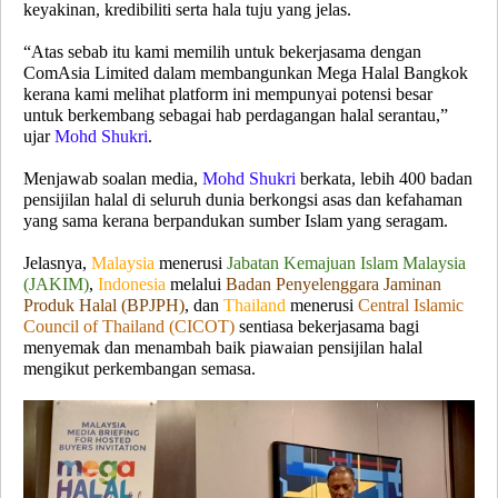
keyakinan, kredibiliti serta hala tuju yang jelas.
“Atas sebab itu kami memilih untuk bekerjasama dengan
ComAsia Limited dalam membangunkan Mega Halal Bangkok
kerana kami melihat platform ini mempunyai potensi besar
untuk berkembang sebagai hab perdagangan halal serantau,”
ujar
Mohd Shukri
.
Menjawab soalan media,
Mohd Shukri
berkata, lebih 400 badan
pensijilan halal di seluruh dunia berkongsi asas dan kefahaman
yang sama kerana berpandukan sumber Islam yang seragam.
Jelasnya,
Malaysia
menerusi
Jabatan Kemajuan Islam Malaysia
(JAKIM)
,
Indonesia
melalui
Badan Penyelenggara Jaminan
Produk Halal (BPJPH)
, dan
Thailand
menerusi
Central Islamic
Council of Thailand (CICOT)
sentiasa bekerjasama bagi
menyemak dan menambah baik piawaian pensijilan halal
mengikut perkembangan semasa.