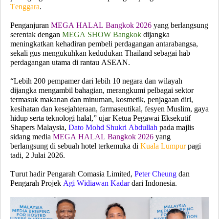
Tenggara
.
Penganjuran
MEGA HALAL Bangkok 2026
yang berlangsung
serentak dengan
MEGA SHOW Bangkok
dijangka
meningkatkan kehadiran pembeli perdagangan antarabangsa,
sekali gus mengukuhkan kedudukan Thailand sebagai hab
perdagangan utama di rantau ASEAN.
“Lebih 200 pempamer dari lebih 10 negara dan wilayah
dijangka mengambil bahagian, merangkumi pelbagai sektor
termasuk makanan dan minuman, kosmetik, penjagaan diri,
kesihatan dan kesejahteraan, farmaseutikal, fesyen Muslim, gaya
hidup serta teknologi halal,” ujar Ketua Pegawai Eksekutif
Shapers Malaysia,
Dato Mohd Shukri Abdullah
pada majlis
sidang media
MEGA HALAL Bangkok 2026
yang
berlangsung di sebuah hotel terkemuka di
Kuala Lumpur
pagi
tadi, 2 Julai 2026.
Turut hadir Pengarah Comasia Limited,
Peter Cheung
dan
Pengarah Projek
Agi Widiawan Kadar
dari Indonesia.