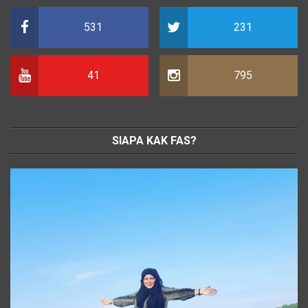
531
231
41
795
SIAPA KAK FAS?