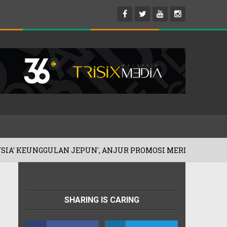
UN', ANJUR PROMOSI MERDEKA!
'IBU
06/08/2026
SHARING IS CARING