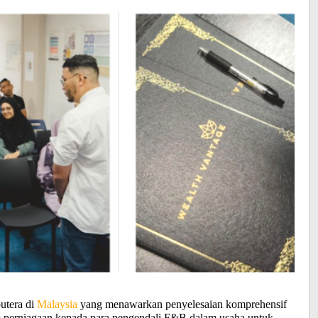
utera di
Malaysia
yang menawarkan penyelesaian komprehensif
 perniagaan kepada para pengendali F&B dalam usaha untuk