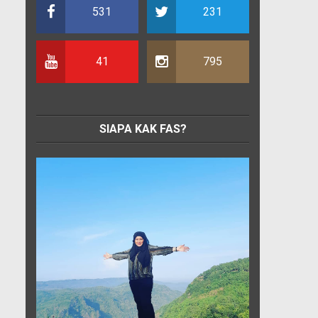
531
231
41
795
SIAPA KAK FAS?