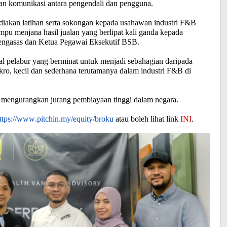
 dan komunikasi antara pengendali dan pengguna.
iakan latihan serta sokongan kepada usahawan industri F&B
u menjana hasil jualan yang berlipat kali ganda kepada
engasas dan Ketua Pegawai Eksekutif BSB.
pelabur yang berminat untuk menjadi sebahagian daripada
o, kecil dan sederhana terutamanya dalam industri F&B di
 mengurangkan jurang pembiayaan tinggi dalam negara.
ttps://www.pitchin.my/equity/broku
atau boleh lihat link
INI
.