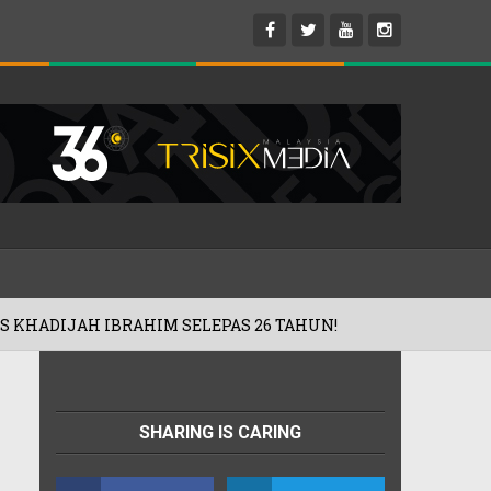
AS 26 TAHUN!
'ROAD2HARAMAIN' SAS
01/08/2026
SHARING IS CARING