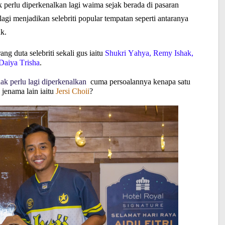
k perlu diperkenalkan lagi waima sejak berada di pasaran
agi menjadikan selebriti popular tempatan seperti antaranya
k.
ng duta selebriti sekali gus iaitu
Shukri Yahya, Remy Ishak,
Daiya Trisha
.
ak perlu lagi diperkenalkan
cuma persoalannya kenapa satu
jenama lain iaitu
Jersi Choii
?