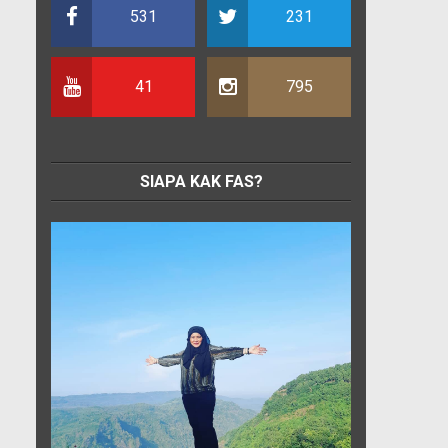
531
231
41
795
SIAPA KAK FAS?