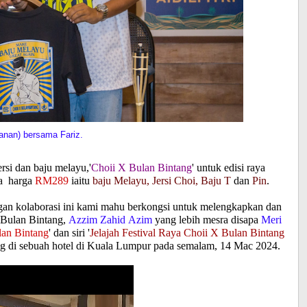
anan) bersama Fariz.
rsi dan baju melayu,'
Choii X Bulan Bintang
' untuk edisi raya
da harga
RM289
iaitu
baju Melayu, Jersi Choi, Baju T
dan
Pin
.
an kolaborasi ini kami mahu berkongsi untuk melengkapkan dan
 Bulan Bintang,
Azzim Zahid Azim
yang lebih mesra disapa
Meri
lan Bintang
' dan siri '
Jelajah Festival Raya Choii X Bulan Bintang
ng di sebuah hotel di Kuala Lumpur pada semalam, 14 Mac 2024.