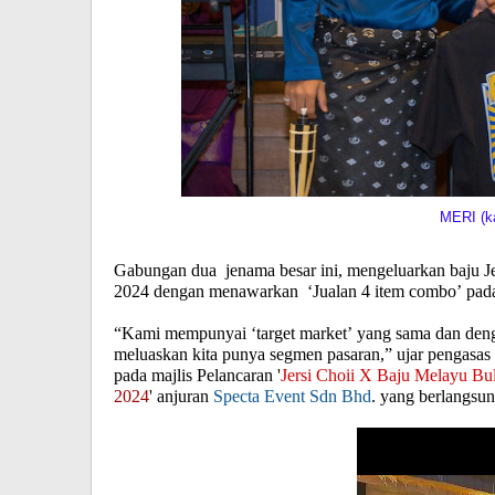
MERI (k
Gabungan dua jenama besar ini, mengeluarkan baju Je
2024 dengan menawarkan ‘Jualan 4 item combo’ pa
“Kami mempunyai ‘target market’ yang sama dan deng
meluaskan kita punya segmen pasaran,” ujar pengasas
pada majlis Pelancaran '
Jersi Choii X Baju Melayu Bu
2024
' anjuran
Specta Event Sdn Bhd
. yang berlangsu