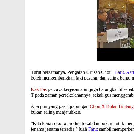
Turut bersamanya, Pengarah Urusan Choii,
Fariz Asr
boleh mengembangkan lagi pasaran dan saling bantu m
Kak Fas
percaya kerjasama ini juga barangkali diseb
T pada zaman persekolahannya, sekali gus menggamba
Apa pun yang pasti, gabungan
Choii X Bulan Bintan
bukan saling menjatuhkan.
“Kita kena sokong produk lokal dan bukan kutuk me
jenama jenama tersedia,” luah
Fariz
sambil memperken