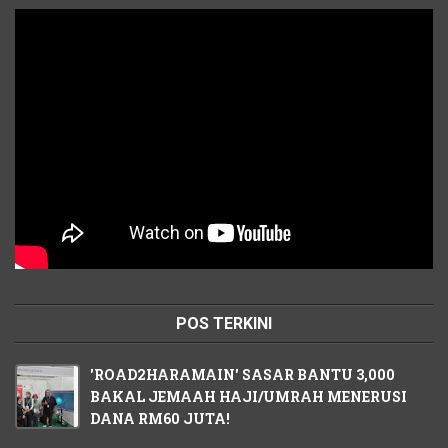
POS TERKINI
'ROAD2HARAMAIN' SASAR BANTU 3,000
BAKAL JEMAAH HAJI/UMRAH MENERUSI
DANA RM60 JUTA!