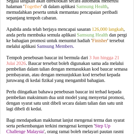
Segala langkah akan direkodkan secara automatik menerusi
halaman '
Together
' di dalam aplikasi
Samsung Health
,
memudahkan peserta untuk memantau pencapaian peribadi
sepanjang tempoh cabaran.
Apabila anda telah berjaya mencapai sasaran
126,000 langkah
,
anda perlu membuka semula aplikasi
Samsung Health
dan pergi
ke bahagian promosi untuk menuntut hadiah '
Finisher
' tersebut
melalui aplikasi
Samsung Members.
Tempoh penebusan baucar ini bermula dari
3 Jun hingga 21
Julai 2026
. Baucar tersebut boleh digunakan sama ada melalui
pembelian dalam talian dengan memasukkan kod baucar semasa
pembayaran, atau dengan menunjukkan kod tersebut kepada
juruwang di kedai fizikal yang mengambil bahagian.
Perlu diingatkan bahawa penebusan baucar ini terhad kepada
pembelian maksimum dua unit model yang menyertai promosi,
dengan syarat satu unit dibeli secara dalam talian dan satu unit
lagi dibeli di kedai.
Bagi mendapatkan maklumat lanjut mengenai terma dan syarat
serta perkembangan terkini mengenai kempen '
Step Up
Challenge Malaysia
', orang ramai boleh melayari pautan rasmi