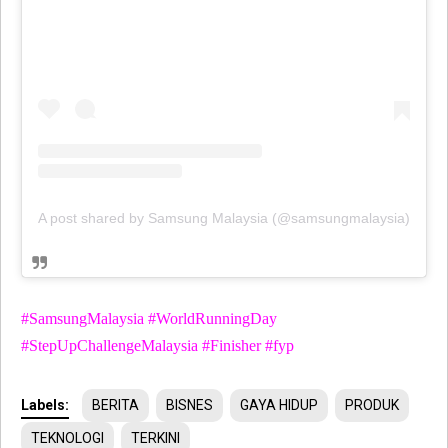
A post shared by Samsung Malaysia (@samsungmalaysia)
#SamsungMalaysia #WorldRunningDay
#StepUpChallengeMalaysia #Finisher #fyp
Labels:
BERITA
BISNES
GAYA HIDUP
PRODUK
TEKNOLOGI
TERKINI