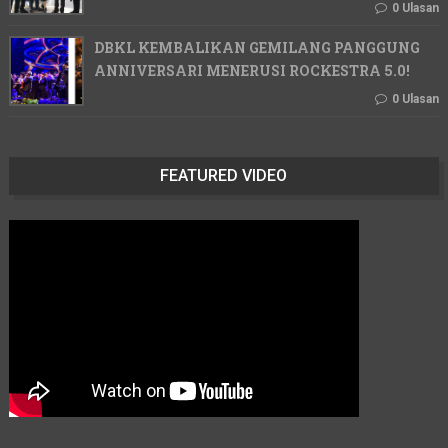
0 Ulasan
DBKL KEMBALIKAN GEMILANG PANGGUNG
ANNIVERSARI MENERUSI ROCKESTRA 5.0!
0 Ulasan
FEATURED VIDEO